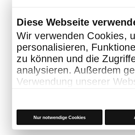
Diese Webseite verwend
Wir verwenden Cookies, u
personalisieren, Funktion
zu können und die Zugriff
analysieren. Außerdem geb
Verwendung unserer Websi
soziale Medien, Werbung 
Partner führen diese Info
weiteren Daten zusammen, 
Nur notwendige Cookies
haben oder die sie im Ra